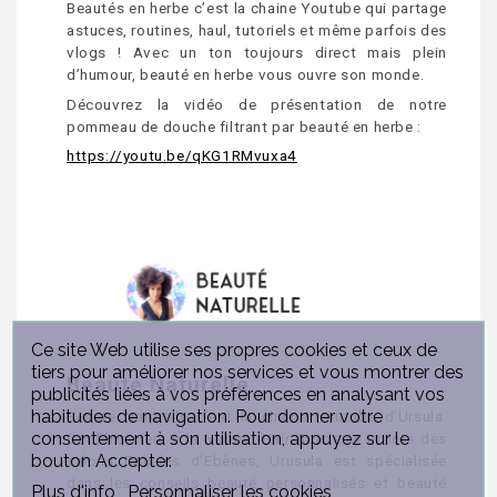
Beautés en herbe c’est la chaine Youtube qui partage
astuces, routines, haul, tutoriels et même parfois des
vlogs ! Avec un ton toujours direct mais plein
d’humour, beauté en herbe vous ouvre son monde.
Découvrez la vidéo de présentation de notre
pommeau de douche filtrant par beauté en herbe :
https://youtu.be/qKG1RMvuxa4
Ce site Web utilise ses propres cookies et ceux de
tiers pour améliorer nos services et vous montrer des
Beauté Naturelle
publicités liées à vos préférences en analysant vos
habitudes de navigation. Pour donner votre
Beauté Naturelle c’est la chaine Youtube d’Ursula.
consentement à son utilisation, appuyez sur le
Conférencière à la Natural Hair Academy et lors des
bouton Accepter.
salons Boucles d’Ebènes, Urusula est spécialisée
dans les conseils beauté personnalisés et beauté
Plus d'info
Personnaliser les cookies