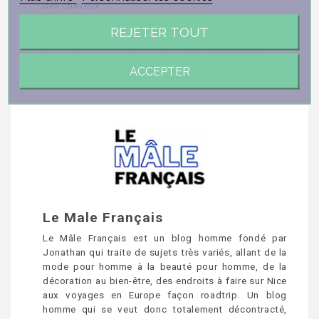
des cheveux.
Retrouvez son test de notre pommeau de douche
REJETER TOUT
filtrant sur Youtube (de 4 :46 à 7 :18) :
https://www.youtube.com/watch?v=PLHcR54U-
ACCEPTER
Rg&t=352s
Le Male Français
Le Mâle Français est un blog homme fondé par
Jonathan qui traite de sujets très variés, allant de la
mode pour homme à la beauté pour homme, de la
décoration au bien-être, des endroits à faire sur Nice
aux voyages en Europe façon roadtrip. Un blog
homme qui se veut donc totalement décontracté,