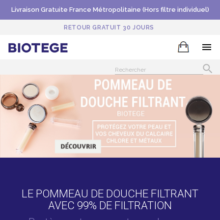
Livraison Gratuite France Métropolitaine (Hors filtre individuel)
RETOUR GRATUIT 30 JOURS


Précédent
Sui
LE POMMEAU DE DOUCHE FILTRANT
AVEC 99% DE FILTRATION