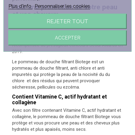
Pour une protection de votre peau
Plus d'info
Personnaliser les cookies
et vos cheveux
REJETER TOUT
La performance de filtration du
pommeau de douche
filtrant
Biotege a été
testé par plusieurs laboratoire
ACCEPTER
indépendants
en France et à l'étranger et a été
récompensée au prestigieux concours Seoul Awards en
2019.
Le pommeau de douche filtrant Biotege est un
pommeau de douche filtrant, anti chlore et anti
impuretés qui protège la peau de la nocivité du du
chlore et des résidus qui peuvent provoquer
sécheresse, pellicules ou ezcéma.
Contient Vitamine C, actif hydratant et
collagène
Avec son filtre contenant Vitamine C, actif hydratant et
collagène, le pommeau de douche filtrant Biotege vous
protège et vous procure une peau et des cheveux plus
hydratés et plus apaisés, moins secs.