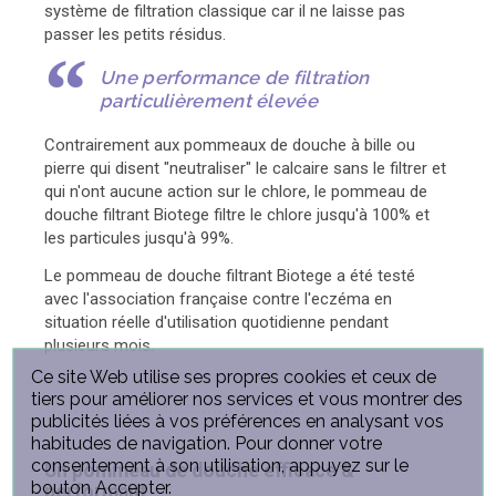
système de filtration classique car il ne laisse pas
passer les petits résidus.
Une performance de filtration
particulièrement élevée
Contrairement aux pommeaux de douche à bille ou
pierre qui disent "neutraliser" le calcaire sans le filtrer et
qui n'ont aucune action sur le chlore, le pommeau de
douche filtrant Biotege filtre le chlore jusqu'à 100% et
les particules jusqu'à 99%.
Le pommeau de douche filtrant Biotege a été testé
avec l'association française contre l'eczéma en
situation réelle d'utilisation quotidienne pendant
plusieurs mois.
Ce site Web utilise ses propres cookies et ceux de
tiers pour améliorer nos services et vous montrer des
publicités liées à vos préférences en analysant vos
habitudes de navigation. Pour donner votre
consentement à son utilisation, appuyez sur le
Un pommeau de douche efficace &
bouton Accepter.
performant