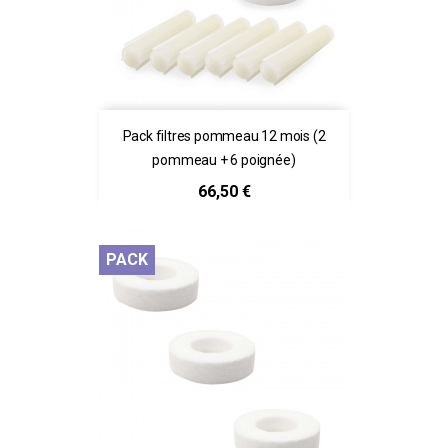
Pack filtres pommeau 12 mois (2
pommeau + 6 poignée)
Prix
66,50 €
PACK