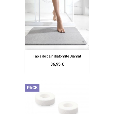
Tapis de bain diatomite Diamat
Prix
36,95 €
PACK