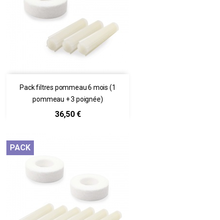
Pack filtres pommeau 6 mois (1
pommeau + 3 poignée)
Prix
36,50 €
PACK