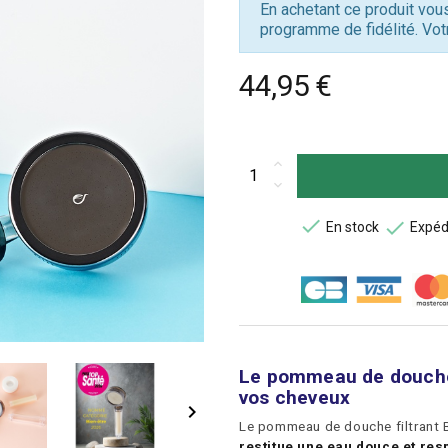
En achetant ce produit vo
programme de fidélité. Vot
44,95 €


En stock
Expéd
Le pommeau de douche f
vos cheveux

Le pommeau de douche filtrant 
restitue une eau douce et res