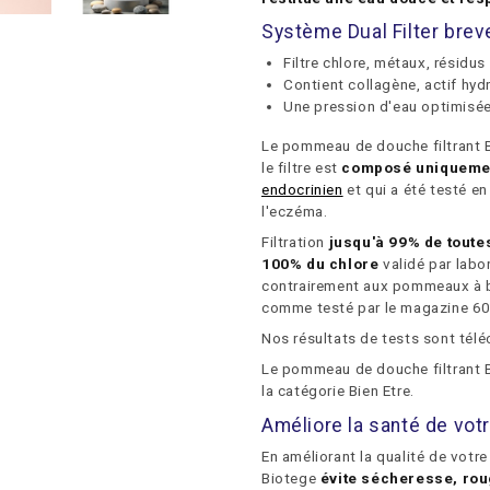
Système Dual Filter brev
Filtre chlore, métaux, résidu
Contient collagène, actif hyd
Une pression d'eau optimisée 
Le pommeau de douche filtrant 
le filtre est
composé uniquemen
endocrinien
et qui a été testé en
l'eczéma.
Filtration
jusqu'à
99% de toutes
100% du chlore
validé par labo
contrairement aux pommeaux à bil
comme testé par le magazine 6
Nos résultats de tests sont tél
Le pommeau de douche filtrant 
la catégorie Bien Etre.
Améliore la santé de vot
En améliorant la qualité de votr
Biotege
évite sécheresse, ro