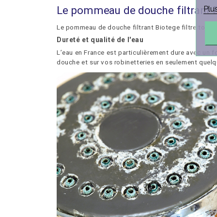
Le pommeau de douche filtrant 
Plu
Le pommeau de douche filtrant Biotege filtre toutes
Dureté et qualité de l'eau
L’eau en France est particulièrement dure avec un f
douche et sur vos robinetteries en seulement quel