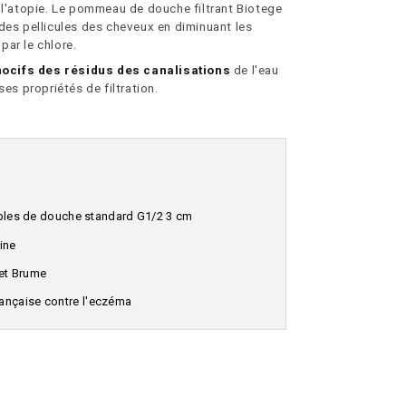
 l'atopie. Le pommeau de douche filtrant Biotege
des pellicules des cheveux en diminuant les
 par le chlore.
nocifs des résidus des canalisations
de l'eau
ses propriétés de filtration.
ibles de douche standard G1/2 3 cm
ine
et Brume
rançaise contre l'eczéma