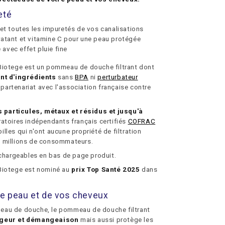
eté
s et toutes les impuretés de vos canalisations
ratant et vitamine C pour une peau protégée
avec effet pluie fine
Biotege est un pommeau de douche filtrant dont
t d'ingrédients
sans
BPA
ni
perturbateur
 partenariat avec l'association française contre
 particules, métaux et résidus et jusqu'à
ratoires indépendants français certifiés
COFRAC
les qui n'ont aucune propriété de filtration
0 millions de consommateurs.
échargeables en bas de page produit.
Biotege est nominé au
prix Top Santé 2025
dans
re peau et de vos cheveux
e eau de douche, le pommeau de douche filtrant
ugeur et démangeaison
mais aussi protège les