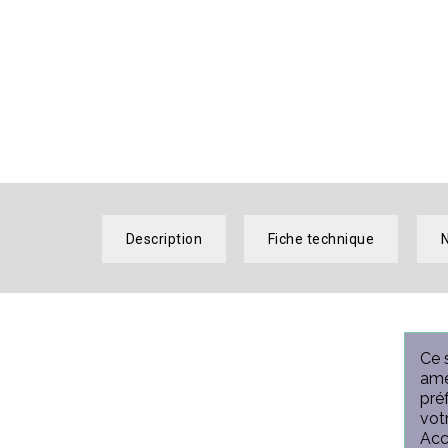
Description
Fiche technique
N
Ce 
amé
pré
vot
Acc