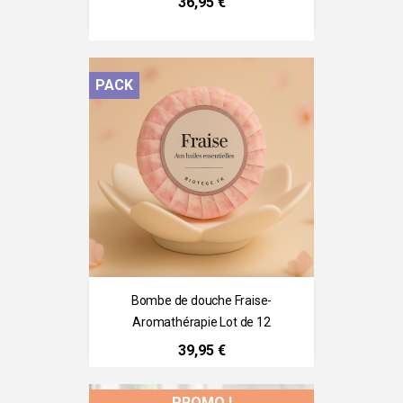
Prix
36,95 €
PACK
Bombe de douche Fraise-
Aromathérapie Lot de 12
Prix
39,95 €
PROMO !