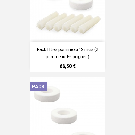
Pack filtres pommeau 12 mois (2
pommeau + 6 poignée)
Prix
66,50 €
PACK