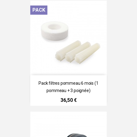
PACK
Pack filtres pommeau 6 mois (1
pommeau + 3 poignée)
Prix
36,50 €