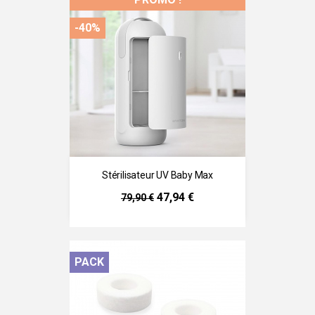
-40%
Stérilisateur UV Baby Max
Prix
Prix
47,94 €
79,90 €
de
base
PACK