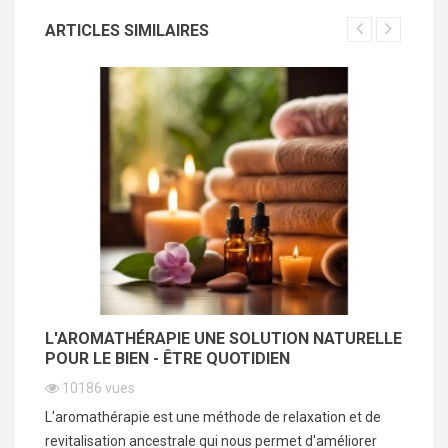
ARTICLES SIMILAIRES
BY
L'AROMATHÉRAPIE UNE SOLUTION NATURELLE
L
POUR LE BIEN - ÊTRE QUOTIDIEN
S
10186
vues
dit
L'aromathérapie est une méthode de relaxation et de
Un
.
revitalisation ancestrale qui nous permet d'améliorer
an