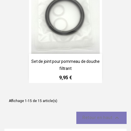
Set de joint pour pommeau de douche
filtrant
Prix
9,95 €
Affichage 1-15 de 15 article(s)

Retour en haut