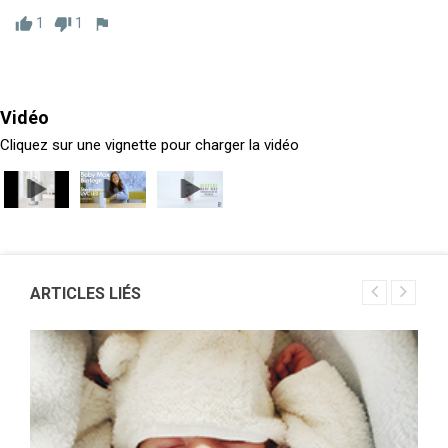
1
1
thumb_up
thumb_down
flag
Vidéo
Cliquez sur une vignette pour charger la vidéo
ARTICLES LIÉS