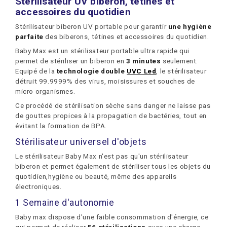
Stérilisateur UV biberon, tétines et
accessoires du quotidien
Stérilisateur biberon UV portable pour garantir
une hygiène
parfaite
des biberons, tétines et accessoires du quotidien.
Baby Max est un stérilisateur portable ultra rapide qui
permet de stériliser un biberon en
3 minutes
seulement.
Equipé de la
technologie double
UVC Led
, le stérilisateur
détruit 99.9999% des virus, moisissures et souches de
micro organismes.
Ce procédé de stérilisation sèche sans danger ne laisse pas
de gouttes propices à la propagation de bactéries, tout en
évitant la formation de BPA.
Stérilisateur universel d'objets
Le stérilisateur Baby Max n'est pas qu'un stérilisateur
biberon et permet également de stériliser tous les objets du
quotidien,hygiène ou beauté, même des appareils
électroniques.
1 Semaine d'autonomie
Baby max dispose d'une faible consommation d'énergie, ce
qui permet de réaliser
56 stérilisations
avec une charge