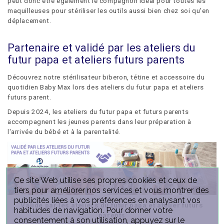
peut donc être également le compagnon idéal pour toutes les
maquilleuses pour stériliser les outils aussi bien chez soi qu'en
déplacement.
Partenaire et validé par les ateliers du
futur papa et ateliers futurs parents
Découvrez notre stérilisateur biberon, tétine et accessoire du
quotidien Baby Max lors des ateliers du futur papa et ateliers
futurs parent.
Depuis 2024, les ateliers du futur papa et futurs parents
accompagnent les jeunes parents dans leur préparation à
l'arrivée du bébé et à la parentalité.
Ce site Web utilise ses propres cookies et ceux de
tiers pour améliorer nos services et vous montrer des
publicités liées à vos préférences en analysant vos
Validé par les ateliers du futur papa et atelier futurs
habitudes de navigation. Pour donner votre
parents
consentement à son utilisation, appuyez sur le