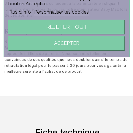
bouton Accepter.
Découvrez ces ateliers qui aident à la parentalité en
cliquant
ici
et profitez en pour découvrir notre stérilisateur Baby Max lors
Plus d'info
Personnaliser les cookies
de ces ateliers.
REJETER TOUT
Retour pendant 30 jours
Notre stérilisateur biberon tétine et accessoire du quotidien
ACCEPTER
Baby Max est un produit de qualité qui a déjà fait ses preuves
auprès de milliers de parents. Nous sommes tellement
convaincus de ses qualités que nous doublons ainsi le temps de
rétractation légal pour le passer à 30 jours pour vous garantir la
meilleure sérénité à l'achat de ce produit.
Fiche technique