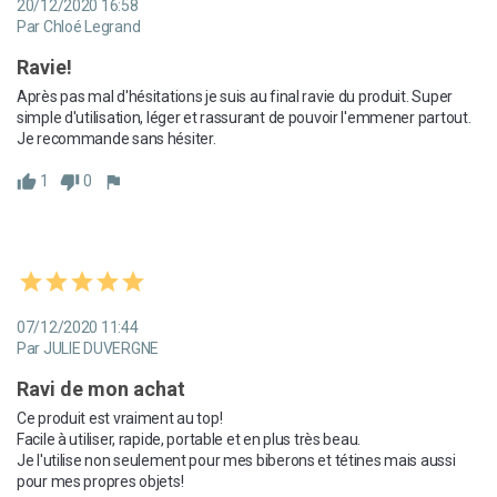
20/12/2020 16:58
Par Chloé Legrand
Ravie!
Après pas mal d'hésitations je suis au final ravie du produit. Super 
simple d'utilisation, léger et rassurant de pouvoir l'emmener partout. 
Je recommande sans hésiter.
1
0
thumb_up
thumb_down
flag
07/12/2020 11:44
Par JULIE DUVERGNE
Ravi de mon achat
Ce produit est vraiment au top!

Facile à utiliser, rapide, portable et en plus très beau. 

Je l'utilise non seulement pour mes biberons et tétines mais aussi 
pour mes propres objets! 