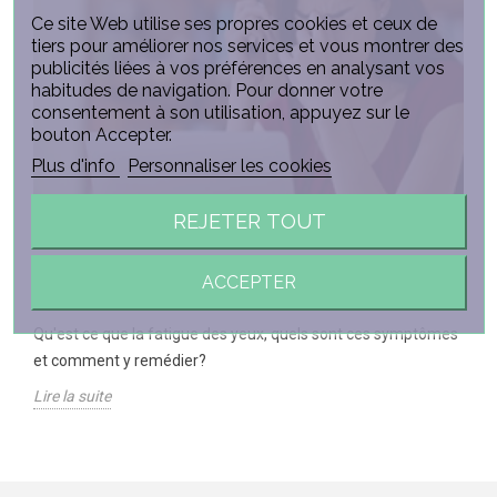
Ce site Web utilise ses propres cookies et ceux de
tiers pour améliorer nos services et vous montrer des
publicités liées à vos préférences en analysant vos
habitudes de navigation. Pour donner votre
consentement à son utilisation, appuyez sur le
bouton Accepter.
Plus d'info
Personnaliser les cookies
REJETER TOUT
LA FATIGUE DES YEUX
ACCEPTER
2852
Vues
Qu'est ce que la fatigue des yeux, quels sont ces symptômes
et comment y remédier?
Lire la suite