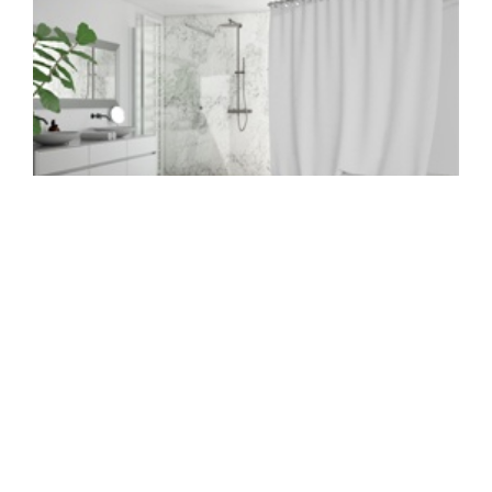
COMMENT CHOISIR SON TAPIS DE BAIN HAUT DE
GAMME
18870
Vues
Toutes les informations et conseils pour choisir son tapis de
bain haut de gamme afin de maximiser son expérience de la
bain ou de la douche.
Lire la suite