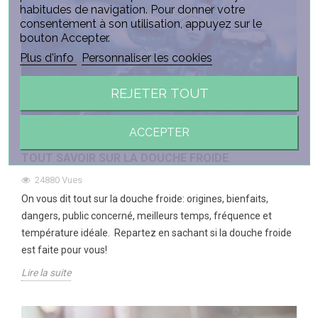
habitudes de navigation. Pour donner votre
consentement à son utilisation, appuyez sur le
bouton Accepter.
Plus d'info
Personnaliser les cookies
REJETER TOUT
ACCEPTER
TOUT SAVOIR SUR LA DOUCHE FROIDE
24880
Vues
On vous dit tout sur la douche froide: origines, bienfaits,
dangers, public concerné, meilleurs temps, fréquence et
température idéale. Repartez en sachant si la douche froide
est faite pour vous!
Lire la suite