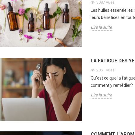
3087
Vues
Les huiles essentielles 
leurs bénéfices en tout
Lire la suite
LA FATIGUE DES Y
2861
Vues
Qu'est ce que la fatig
comment y remédier?
Lire la suite
COMMENT L'AROMA