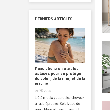
DERNIERS ARTICLES
 de douche
Peau sèche en été : les
L’impact 
promesse de
astuces pour se protéger
sur les c
ntaisiste
du soleil, de la mer, et de la
535
vue
piscine
Cet articl
78
vues
 douche bille est
l’eau calcai
L'été met la peau et les cheveux
enté comme une
magnésium
à rude épreuve. Soleil, eau de
 pour filtrer l’eau,
chlore, imp
mer, chlore et piscine aux sel