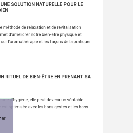
 UNE SOLUTION NATURELLE POUR LE
Shower
tét
20
vues
DIEN
29236
vues
4
 d'avoir été jeune parent
Un Baby Shower c'est avant tout
La s
ent, vous n'avez aucune
 méthode de relaxation et de revitalisation
une fête! Qui dit fête dit
tét
 avez oublié les cadeaux
rmet d'améliorer notre bien-être physique et
animation et jeux, on vous dit
jusq
 utiles pour...
sur l'aromathérapie et les façons de la pratiquer.
tous sur les jeux les plus...
jusq
uite
Lire la suite
Lire 
 RITUEL DE BIEN-ÊTRE EN PRENANT SA
tude d’hygiène, elle peut devenir un véritable
lle est optimisée avec les bons gestes et les bons
ner