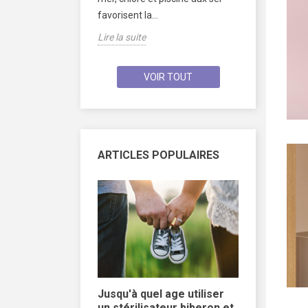
et...
Lire la suite
favorisent la...
Lire la suite
VOIR TOUT
ARTICLES POPULAIRES
les plus
Jusqu'à quel age utiliser
Comment 
 un Baby
un stérilisateur biberon et
Baby Sh