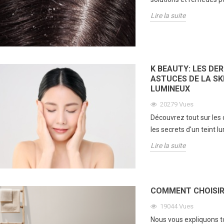
Lire la suite
K BEAUTY: LES DE
ASTUCES DE LA SK
LUMINEUX
20279
Vues
Découvrez tout sur les
les secrets d'un teint 
Lire la suite
COMMENT CHOISIR
19044
Vues
Nous vous expliquons to