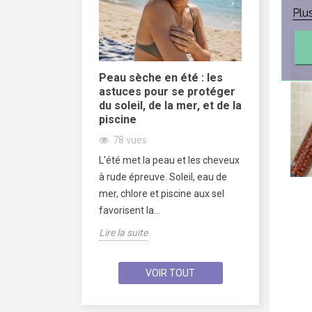
Plu
 de douche
Peau sèche en été : les
L’impact 
promesse de
astuces pour se protéger
sur les c
ntaisiste
du soleil, de la mer, et de la
535
vue
piscine
Cet articl
78
vues
 douche bille est
l’eau calcai
L'été met la peau et les cheveux
enté comme une
magnésium
à rude épreuve. Soleil, eau de
 pour filtrer l’eau,
chlore, imp
mer, chlore et piscine aux sel
et...
Lire la suite
favorisent la...
Lire la suite
VOIR TOUT