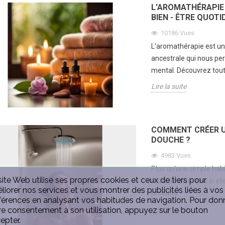
L'AROMATHÉRAPIE
bébé?
ues
302
BIEN - ÊTRE QUOTI
31134
vues
ower est l'occasion
A moins
10186
Vues
L'utilisation d'un stérilisateur
 une future
récemm
L'aromathérapie est une
biberon et tétine est elle
insi que la future
idée ou
ancestrale qui nous pe
indispensable? La stérilisation
 vous donne toutes
vraiment
mental. Découvrez tout 
des biberons et tétines...
Lire la s
Lire la suite
Lire la suite
COMMENT CRÉER UN
DOUCHE ?
4983
Vues
Plus qu’une simple habi
site Web utilise ses propres cookies et ceux de tiers pour
rituel de bien-être si e
liorer nos services et vous montrer des publicités liées à vos
produits.
férences en analysant vos habitudes de navigation. Pour don
Lire la suite
re consentement à son utilisation, appuyez sur le bouton
epter.