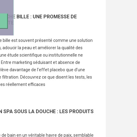
UCHE BILLE : UNE PROMESSE DE
ISISTE
nt avoir les
Le pommeau de douche
Pea
x brillants ?
bille : Une promesse de
ast
bille est souvent présenté comme une solution
filtration fantaisiste
du 
u, adoucir la peau et améliorer la qualité des
9
vues
pis
ne étude scientifique ou institutionnelle ne
4810
vues
ez pourquoi vos
é. Entre marketing séduisant et absence de
Le pommeau de douche bille est
 deviennent ternes et
relève davantage de l’effet placebo que d’une
L'ét
souvent présenté comme une
t retrouver une
 filtration. Découvrez ce que disent les tests, les
à ru
solution miracle pour filtrer l’eau,
e brillante et en pleine
ives réellement efficaces
mer,
adoucir la peau et...
favo
Lire la suite
uite
Lire 
UN SPA SOUS LA DOUCHE : LES PRODUITS
 de bain en un véritable havre de paix, semblable