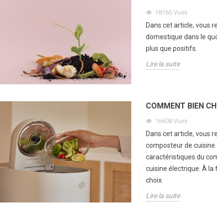
manière naturelle. Il présente...
santé....
18160
Vues
Lire la suite
Lire la s
Dans cet article, vous 
domestique dans le quo
plus que positifs.
Lire la suite
COMMENT BIEN CH
16608
Vues
Dans cet article, vous 
composteur de cuisine. 
caractéristiques du co
cuisine électrique. À la 
choix.
Lire la suite
organiser un
Faut il stériliser les
Les 15
ower?
biberons et tétines de
pour 