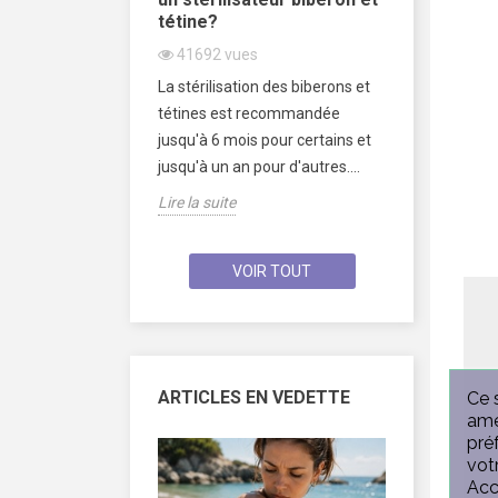
tétine?
31223
v
41692
vues
Un Baby Sh
 c'est avant tout
La stérilisation des biberons et
de célébrer
t fête dit
tétines est recommandée
naissance a
ux, on vous dit
jusqu'à 6 mois pour certains et
Maman. On
x les plus...
jusqu'à un an pour d'autres....
les...
Lire la suite
Lire la suite
VOIR TOUT
ARTICLES EN VEDETTE
Ce 
amé
pré
vot
Acc