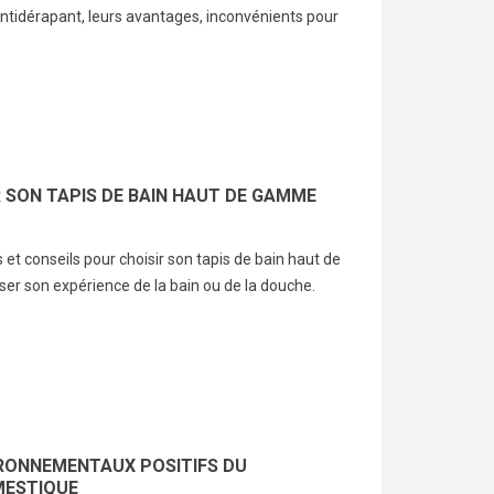
antidérapant, leurs avantages, inconvénients pour
 SON TAPIS DE BAIN HAUT DE GAMME
 et conseils pour choisir son tapis de bain haut de
r son expérience de la bain ou de la douche.
nt avoir les
Le pommeau de douche
Pea
x brillants ?
bille : Une promesse de
ast
filtration fantaisiste
du 
9
vues
pis
4810
vues
ez pourquoi vos
7
Le pommeau de douche bille est
 deviennent ternes et
L'ét
souvent présenté comme une
t retrouver une
IRONNEMENTAUX POSITIFS DU
à ru
solution miracle pour filtrer l’eau,
e brillante et en pleine
ESTIQUE
mer,