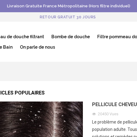
Livraison Gratuite France Métropolitaine (Hors filtre individuel)
RETOUR GRATUIT 30 JOURS
u de douche filtrant
Bombe de douche
Filtre pommeau d
e Bain
On parle de nous
ICLES POPULAIRES
PELLICULE CHEVE
20450
Vues
Le problème de pellicul
population adulte. Tous
solutions et remèdes p