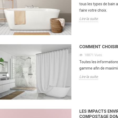
tous les types de bain 
faire votre choix.
Lire la suite
COMMENT CHOISIR
18871
Vues
Toutes les informations
gamme afin de maximise
de l’eau calcaire
Comment l'aromathérapie
Comme
Lire la suite
heveux et la peau
favorise un sommeil
cheveu
réparateur
s
100
1067
vues
e explique comment
Découvr
Cet article explore comment
re, riche en calcium,
cheveux
l'aromathérapie peut favoriser
 et souvent en
commen
LES IMPACTS ENV
un sommeil réparateur de
acte au quotidien...
chevelur
COMPOSTAGE DOM