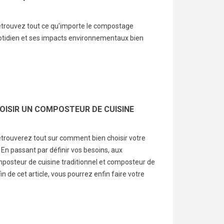
adoucir la peau et...
favo
Lire la suite
uite
retrouvez tout ce qu'importe le compostage
Lire 
tidien et ses impacts environnementaux bien
OISIR UN COMPOSTEUR DE CUISINE
retrouverez tout sur comment bien choisir votre
En passant par définir vos besoins, aux
mposteur de cuisine traditionnel et composteur de
fin de cet article, vous pourrez enfin faire votre
 meilleurs cadeaux
Les 10 jeux les plus
Jus
un Baby Shower
sympas pour un Baby
un 